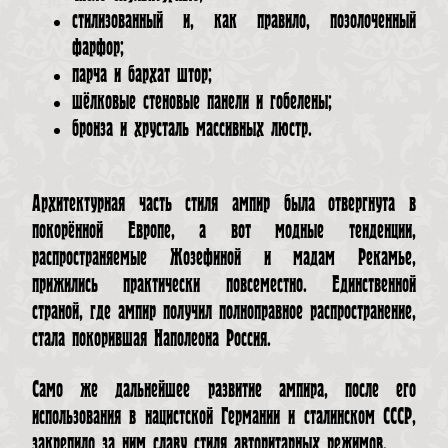
стилизованный и, как правило, позолоченный
фарфор;
парча и бархат штор;
шёлковые стеновые панели и гобелены;
бронза и хрусталь массивных люстр.
Архитектурная часть стиля ампир была отвергнута в
покорённой Европе, а вот модные тенденции,
распространяемые Жозефиной и мадам Рекамье,
прижились практически повсеместно. Единственной
страной, где ампир получил полноправное распространение,
стала покорившая Наполеона Россия.
Само же дальнейшее развитие ампира, после его
использования в нацистской Германии и сталинском СССР,
закрепило за ним славу стиля авторитарных режимов.