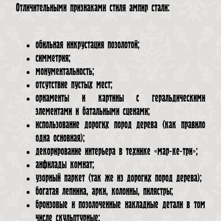
Отличительными признаками стиля ампир стали:
обильная инкрустация позолотой;
симметрия;
монументальность;
отсутствие пустых мест;
орнаменты и картины с геральдическими
элементами и батальными сценами;
использование дорогих пород дерева (как правило
одна основная);
декорирование интерьера в технике «мар-ке-три»;
анфилады комнат;
узорный паркет (так же из дорогих пород дерева);
богатая лепнина, арки, колонны, пилястры;
бронзовые и позолоченные накладные детали в том
числе скульптурные;