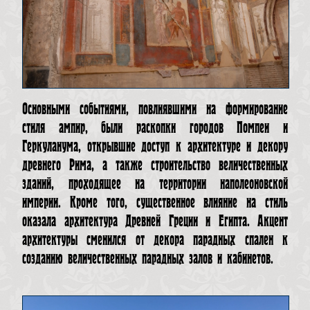
Основными событиями, повлиявшими на формирование
стиля ампир, были раскопки городов Помпеи и
Геркуланума, открывшие доступ к архитектуре и декору
древнего Рима, а также строительство величественных
зданий, проходящее на территории наполеоновской
империи. Кроме того, существенное влияние на стиль
оказала архитектура Древней Греции и Египта. Акцент
архитектуры сменился от декора парадных спален к
созданию величественных парадных залов и кабинетов.