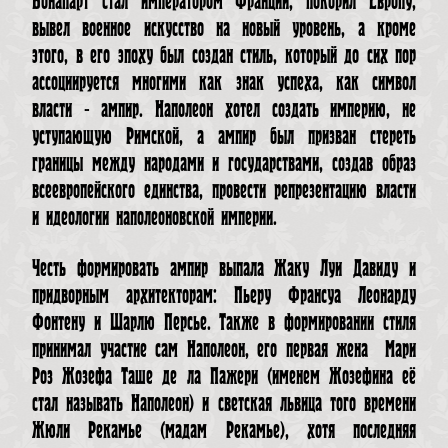
Бонапарт стал императором Франции, покорил Европу,
вывел военное искусство на новый уровень, а кроме
этого, в его эпоху был создан стиль, который до сих пор
ассоциируется многими как знак успеха, как символ
власти - ампир. Наполеон хотел создать империю, не
уступающую Римской, а ампир был призван стереть
границы между народами и государствами, создав образ
всеевропейского единства, провести репрезентацию власти
и идеологии наполеоновской империи.
Честь формировать ампир выпала Жаку Луи Давиду и
придворным архитекторам: Пьеру Франсуа Леонарду
Фонтену и Шарлю Персье. Также в формировании стиля
принимал участие сам Наполеон, его первая жена Мари
Роз Жозефа Таше де ла Пажери (именем Жозефина её
стал называть Наполеон) и светская львица того времени
Жюли Рекамье (мадам Рекамье), хотя последняя