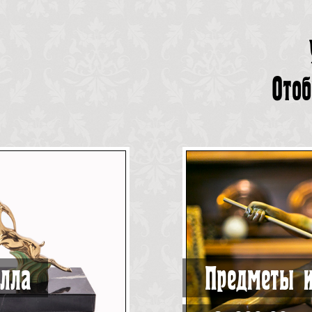
Отоб
лла
Предметы и