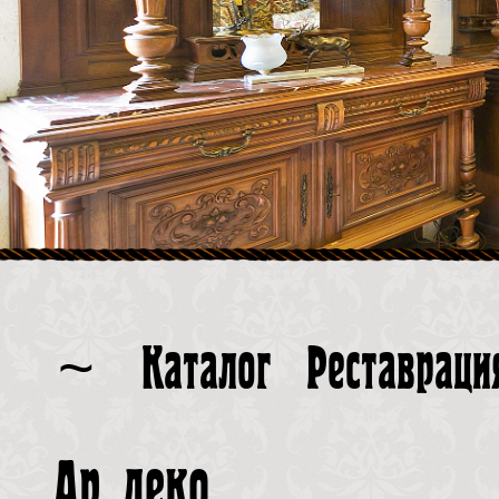
~
Каталог
Реставраци
Ар деко