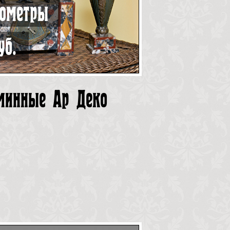
рометры
уб.
минные Ар Деко