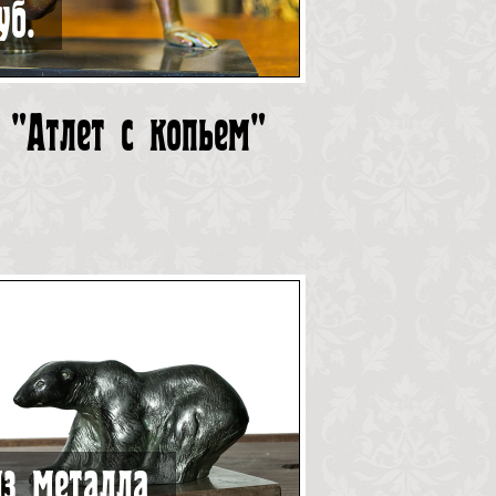
уб.
 "Атлет с копьем"
з металла