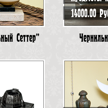
14000.00 Ру
ьный Сеттер"
Черниль