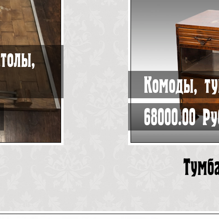
толы,
Комоды, ту
68000.00 Ру
Тумб