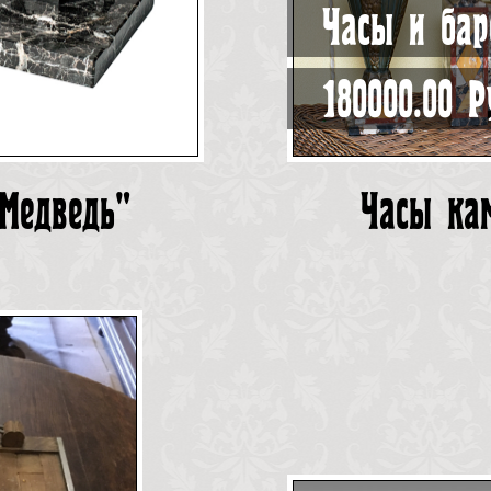
Часы и ба
180000.00 Р
Медведь"
Часы ка