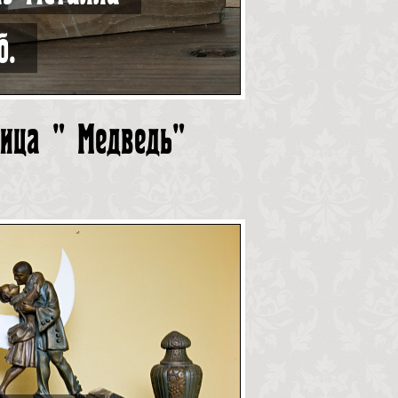
б.
ница " Медведь"