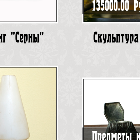
135000.00 Р
иг "Серны"
Скульптура
Предметы и