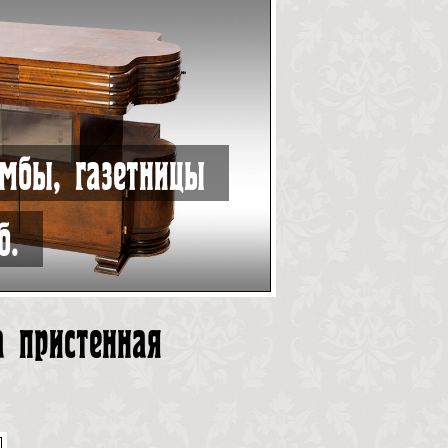
мбы, газетницы
б.
а пристенная