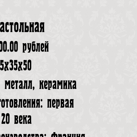
астольная
00.00 рублей
35х35х50
: металл, керамика
готовления: первая
 20 века