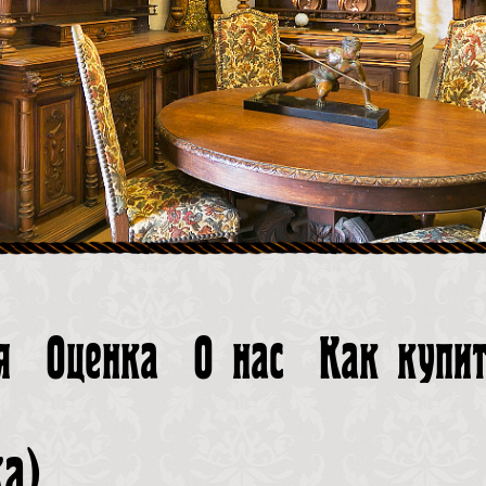
я
Оценка
О нас
Как купи
ка
)