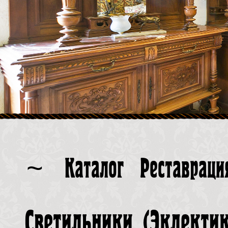
~
Каталог
Реставраци
Светильники
(
Эклекти